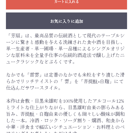
カートに入れる
お気に入りに追加
「芳扇」は、最高品質の伝統酒として現代のテーブルシ
ーンに驚きと感動を与える洗練された食中酒を目指し、
単一生産者・単一圃場・単一品種によるシングルオリジ
ンな原料米を全量手仕事の伝統的酒造法で醸し上げたニ
ュークラシックなどぶろくです。
なかでも「雷雲」は定番のなかでも米粒をすり潰した滑
らかでリッチテイストの「 雲」を「菩提酛×白麹」にて
仕込んだサワースタイル。
本作は倉敷・目黒米雄町を100%使用したアルコール12%
とライトな仕上がりながら、目黒雄町由来の膨らみある
旨み、菩提酛・白麹由来の優しくも瑞々しい酸味が調和
した一本。冷酒・ロック・ソーダ割り・燗酒、和食から
中華・洋食まで幅広いシチュエーション・お料理とのペ