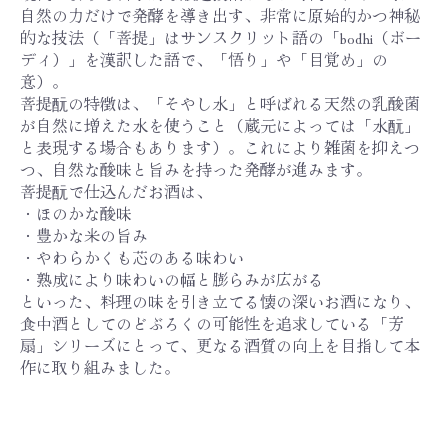
自然の力だけで発酵を導き出す、非常に原始的かつ神秘
的な技法（「菩提」はサンスクリット語の「bodhi（ボー
ディ）」を漢訳した語で、「悟り」や「目覚め」の
意）。
菩提酛の特徴は、「そやし水」と呼ばれる天然の乳酸菌
が自然に増えた水を使うこと（蔵元によっては「水酛」
と表現する場合もあります）。これにより雑菌を抑えつ
つ、自然な酸味と旨みを持った発酵が進みます。
菩提酛で仕込んだお酒は、
・ほのかな酸味
・豊かな米の旨み
・やわらかくも芯のある味わい
・熟成により味わいの幅と膨らみが広がる
といった、料理の味を引き立てる懐の深いお酒になり、
食中酒としてのどぶろくの可能性を追求している「芳
扇」シリーズにとって、更なる酒質の向上を目指して本
作に取り組みました。