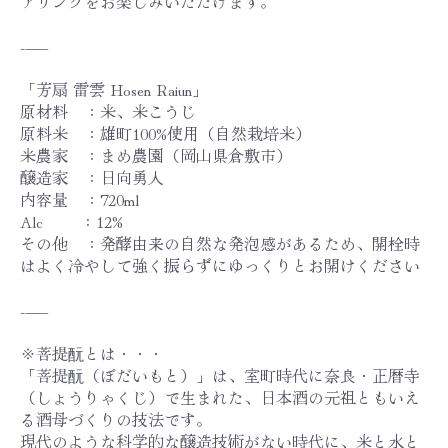
アリングをお楽しみいただけます。
-——
「芳扇 雷雲 Hosen Raiun」
原材料 ：米、米こうじ
原料米 ：雄町100%使用（自然栽培米）
米農家 ：まめ農園（岡山県倉敷市）
醸造家 ：日向勇人
内容量 ：720ml
Alc ：12%
その他 ：発酵由来の自然な発泡感があるため、開栓時
はよく冷やして強く振らずにゆっくりとお開けください
-——
※菩提酛とは・・・
「菩提酛（ぼだいもと）」は、室町時代に奈良・正暦寺
（しょうりゃくじ）で生まれた、日本酒の元祖ともいえ
る酒母づくりの技法です。
現代のような科学的な醸造技術がない時代に、米と水と