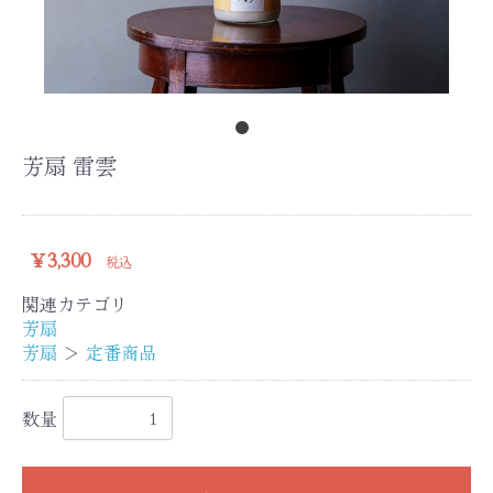
芳扇 雷雲
￥3,300
税込
関連カテゴリ
芳扇
芳扇
＞
定番商品
数量