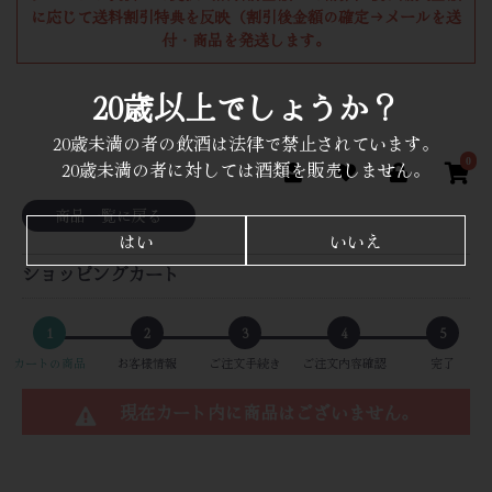
に応じて送料割引特典を反映（割引後金額の確定→メールを送
付・商品を発送します。
20歳以上でしょうか？
20歳未満の者の飲酒は法律で禁止されています。
0
20歳未満の者に対しては酒類を販売しません。
商品一覧に戻る
はい
いいえ
ショッピングカート
1
2
3
4
5
カートの商品
お客様情報
ご注文手続き
ご注文内容確認
完了
現在カート内に商品はございません。