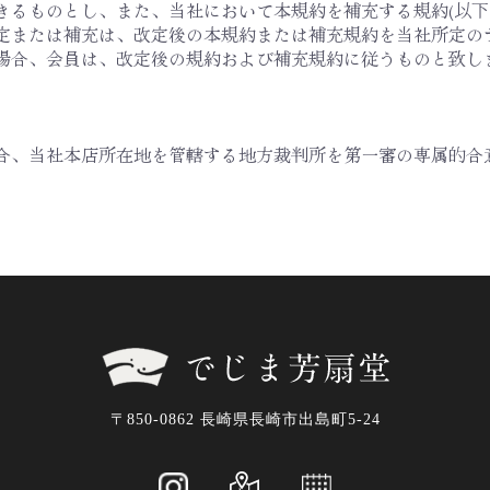
きるものとし、また、当社において本規約を補充する規約(以下
定または補充は、改定後の本規約または補充規約を当社所定の
場合、会員は、改定後の規約および補充規約に従うものと致し
合、当社本店所在地を管轄する地方裁判所を第一審の専属的合
〒850-0862 長崎県長崎市出島町5-24