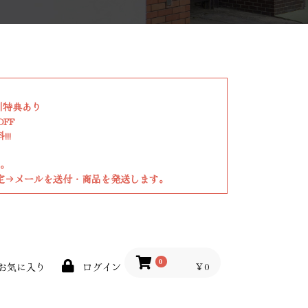
引特典あり
FF
!!
。
定→メールを送付・商品を発送します。
0
￥0
お気に入り
ログイン