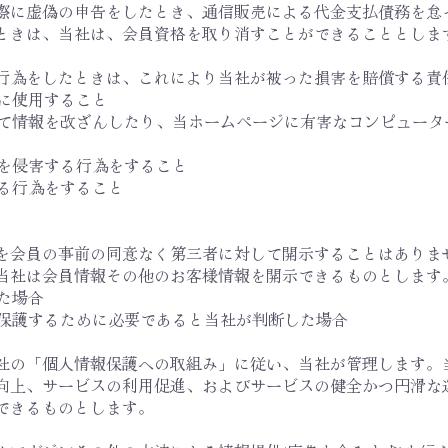
込の際に虚偽の申告をしたとき、通信販売による代金支払債務を
ときは、当社は、会員資格を取り消すことができることとしま
める行為をしたときは、これにより当社が被った損害を賠償する責
正に使用すること
スして情報を改ざんしたり、当ホームページに有害なコンピュー
権を侵害する行為をすること
する行為をすること
情報を会員の事前の同意なく第三者に対して開示することはあり
当社は会員情報その他のお客様情報を開示できるものとします
れた場合
を保護するために必要であると当社が判断した場合
、当社の「個人情報保護への取組み」に従い、当社が管理します
向上、サービスの利用促進、およびサービスの健全かつ円滑な
できるものとします。